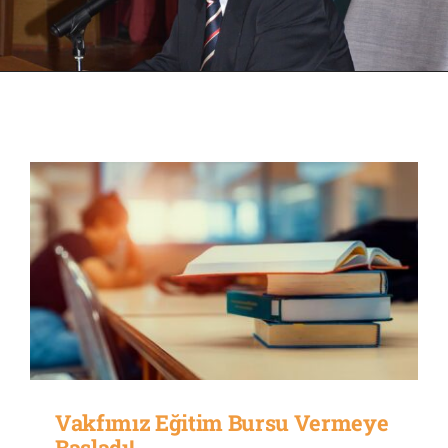
HİZMETLERİMİZ
BAĞIŞ
Vakfımız Eğitim Bursu Vermeye
Başladı!