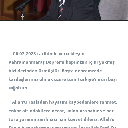
HİZMETLERİMİZ
BAĞIŞ
06.02.2023 tarihinde gerçekleşen
Kahramanmaraş Depremi hepimizin içini yakmış,
bizi derinden üzmüştür. Başta depremzede
kardeşlerimiz olmak üzere tüm Türkiye’mizin başı
sağolsun.
Allah’ü Tealadan hayatını kaybedenlere rahmet,
enkaz altındakilere necat, kalanlara sabır ve her
türü yaranın sarılması için kuvvet dileriz. Allah’ü
Teala bize tekrarını yaşatmasın. İnşaallah Prof. Dr.