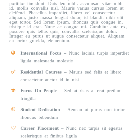
porttitor tincidunt. Duis leo nibh, accumsan vitae nibh
id, mollis convallis nisl. Mauris varius cursus lorem at
eleifend. Phasellus imperdiet, libero vel consectetur
aliquam, justo massa feugiat dolor, id blandit nibh elit
eget tortor. Sed lorem ipsum, rhoncus quis congue in,
tristique id erat. Nunc ac congue mi. Curabitur ante ex,
posuere quis tellus quis, convallis scelerisque dolor.
Integer eu purus ut augue consectetur aliquet. Aliquam
eu tortor gravida, elementum.
International Focus
– Nunc lacinia turpis imperdiet
ligula malesuada molestie
Residential Courses
– Mauris sed felis et libero
consectetur auctor id in nisi
Focus On People
– Sed at risus at erat pretium
fringilla
Student Dedication
– Aenean ut purus non tortor
rhoncus bibendum
Career Placement
– Nunc nec turpis sit egestas
scelerisque at finibus ligula